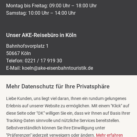
Montag bis Freitag: 09:00 Uhr – 18:00 Uhr
Samstag: 10:00 Uhr – 14:00 Uhr
Unser AKE-Reisebüro in Köln
Bahnhofsvorplatz 1
50667 Köln
Telefon: 0221 / 17 919 30
E-Mail:
koeln@ake-eisenbahntouristik.de
Mehr Datenschutz für Ihre Privatsphäre
Öffnungszeiten:
Liebe Kunden, uns liegt viel daran, Ihnen ein rundum gelungenes
Montag bis Freitag: 10:00 Uhr – 18:00 Uhr
Erlebnis auf unserer Website zu ermöglichen. Mit einem "Klick" auf
Samstag: 10:00 Uhr – 14:00 Uhr
diese Seite oder "OK" willigen Sie ein, dass wir Ihnen auf Basis Ihrer
Tracking-Daten sinnvolle und nützliche Services bereitstellen.
Selbstverständlich können Sie Ihre Einwilligung unter
Reisekategorien
"Präferenzen" jederzeit verweigern oder ändern.
Mehr erfahren