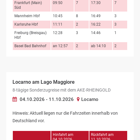
Frankfurt (Main)
09:50
7
17:30
7
Süd
Mannheim Hbf
10:45
8
16:49
3
Karlsruhe Hbf
11:11
2
16:22
3
Freiburg (Breisgau)
12:28
3
14:46
1
Hbf
Basel Bad Bahnhof
an 12:57
2
ab 14:10
2
Locarno am Lago Maggiore
8-tägige Sonderzugreise mit dem AKE-RHEINGOLD
04.10.2026 - 11.10.2026
Locarno
Hinweis: Aktuell liegen nur die Fahrzeiten innerhalb von
Deutschland vor.
Hinfahrt am
Rückfahrt am
04.10.2026
11.10.2026