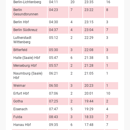
Berlin-Lichtenberg
04:11
20
23:35
16
Berlin
04:23
7
23:22
8
Gesundbrunnen
Berlin Hbf
04:30
4
23:15
3
Berlin Südkreuz
04:37
4
23:04
7
Lutherstadt
05:12
2
22:29
3
Wittenberg
Bitterfeld
05:30
3
22:08
3
Halle (Saale) Hbf
05:47
6
21:38
5
Merseburg Hbf
05:57
2
21:28
1
Naumburg (Saale)
06:21
2
21:05
1
Hbf
Weimar
06:50
3
20:23
1
Erfurt Hbf
07:06
2
20:01
10
Gotha
07:25
2
19:44
2
Eisenach
07:47
5
19:29
4
Fulda
08:43
3
18:33
7
Hanau Hbf
09:35
6
17:48
7