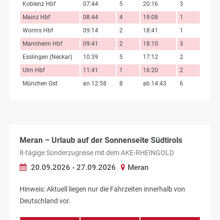
Koblenz Hbf
07:44
5
20:16
3
Mainz Hbf
08:44
4
19:08
1
Worms Hbf
09:14
2
18:41
1
Mannheim Hbf
09:41
2
18:10
3
Esslingen (Neckar)
10:39
5
17:12
2
Ulm Hbf
11:41
1
16:20
2
München Ost
an 12:58
8
ab 14:43
6
Meran – Urlaub auf der Sonnenseite Südtirols
8-tägige Sonderzugreise mit dem AKE-RHEINGOLD
20.09.2026 - 27.09.2026
Meran
Hinweis: Aktuell liegen nur die Fahrzeiten innerhalb von
Deutschland vor.