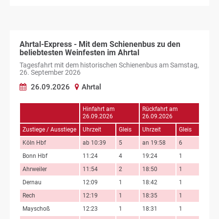
Ahrtal-Express - Mit dem Schienenbus zu den
beliebtesten Weinfesten im Ahrtal
Tagesfahrt mit dem historischen Schienenbus am Samstag,
26. September 2026
26.09.2026
Ahrtal
Hinfahrt am
Rückfahrt am
26.09.2026
26.09.2026
Zustiege / Ausstiege
Uhrzeit
Gleis
Uhrzeit
Gleis
Köln Hbf
ab 10:39
5
an 19:58
6
Bonn Hbf
11:24
4
19:24
1
Ahrweiler
11:54
2
18:50
1
Dernau
12:09
1
18:42
1
Rech
12:19
1
18:35
1
Mayschoß
12:23
1
18:31
1