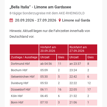
„Bella Italia” - Limone am Gardasee
8-tägige Sonderzugreise mit dem AKE-RHEINGOLD
20.09.2026 - 27.09.2026
Limone sul Garda
Hinweis: Aktuell liegen nur die Fahrzeiten innerhalb von
Deutschland vor.
Hinfahrt am
Rückfahrt am
20.09.2026
27.09.2026
Zustiege / Ausstiege
Uhrzeit
Gleis
Uhrzeit
Gleis
Dortmund Hbf
ab 04:56
11
an 23:37
8
Bochum Hbf
05:09
2
23:24
2
Gelsenkirchen Hbf
05:30
5
22:42
6
Duisburg Hbf
05:53
2
22:22
12
Düsseldorf Hbf
06:11
16
22:05
17
Köln Hbf
06:45
6
21:32
2
Bonn Hbf
07:10
3
21:06
1