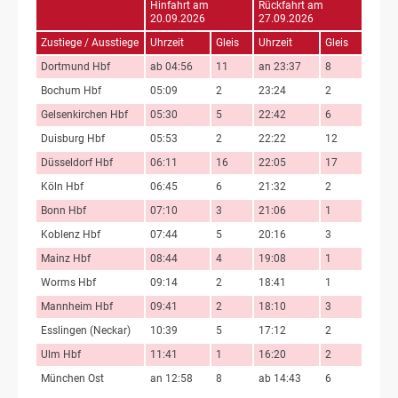
Hinfahrt am
Rückfahrt am
20.09.2026
27.09.2026
Zustiege / Ausstiege
Uhrzeit
Gleis
Uhrzeit
Gleis
Dortmund Hbf
ab 04:56
11
an 23:37
8
Bochum Hbf
05:09
2
23:24
2
Gelsenkirchen Hbf
05:30
5
22:42
6
Duisburg Hbf
05:53
2
22:22
12
Düsseldorf Hbf
06:11
16
22:05
17
Köln Hbf
06:45
6
21:32
2
Bonn Hbf
07:10
3
21:06
1
Koblenz Hbf
07:44
5
20:16
3
Mainz Hbf
08:44
4
19:08
1
Worms Hbf
09:14
2
18:41
1
Mannheim Hbf
09:41
2
18:10
3
Esslingen (Neckar)
10:39
5
17:12
2
Ulm Hbf
11:41
1
16:20
2
München Ost
an 12:58
8
ab 14:43
6