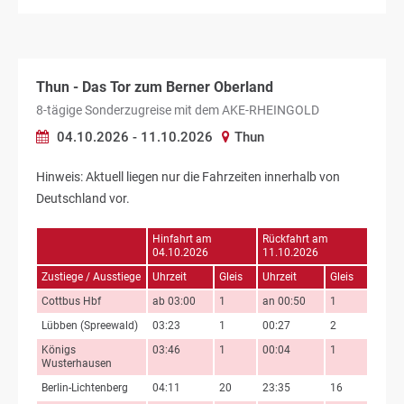
Thun - Das Tor zum Berner Oberland
8-tägige Sonderzugreise mit dem AKE-RHEINGOLD
04.10.2026 - 11.10.2026
Thun
Hinweis: Aktuell liegen nur die Fahrzeiten innerhalb von
Deutschland vor.
Hinfahrt am
Rückfahrt am
04.10.2026
11.10.2026
Zustiege / Ausstiege
Uhrzeit
Gleis
Uhrzeit
Gleis
Cottbus Hbf
ab 03:00
1
an 00:50
1
Lübben (Spreewald)
03:23
1
00:27
2
Königs
03:46
1
00:04
1
Wusterhausen
Berlin-Lichtenberg
04:11
20
23:35
16