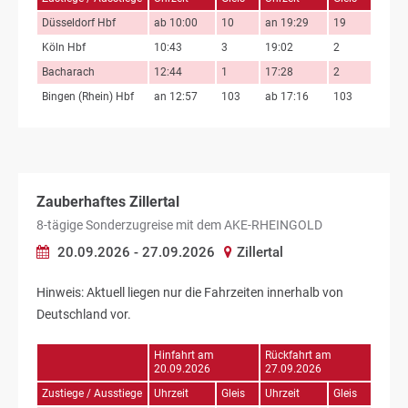
Düsseldorf Hbf
ab 10:00
10
an 19:29
19
Köln Hbf
10:43
3
19:02
2
Bacharach
12:44
1
17:28
2
Bingen (Rhein) Hbf
an 12:57
103
ab 17:16
103
Zauberhaftes Zillertal
8-tägige Sonderzugreise mit dem AKE-RHEINGOLD
20.09.2026 - 27.09.2026
Zillertal
Hinweis: Aktuell liegen nur die Fahrzeiten innerhalb von
Deutschland vor.
Hinfahrt am
Rückfahrt am
20.09.2026
27.09.2026
Zustiege / Ausstiege
Uhrzeit
Gleis
Uhrzeit
Gleis