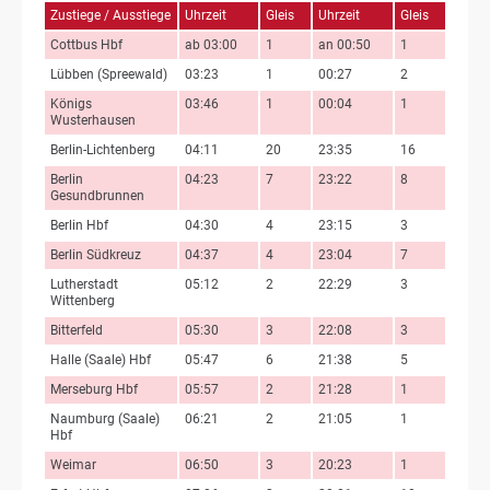
Zustiege / Ausstiege
Uhrzeit
Gleis
Uhrzeit
Gleis
Cottbus Hbf
ab 03:00
1
an 00:50
1
Lübben (Spreewald)
03:23
1
00:27
2
Königs
03:46
1
00:04
1
Wusterhausen
Berlin-Lichtenberg
04:11
20
23:35
16
Berlin
04:23
7
23:22
8
Gesundbrunnen
Berlin Hbf
04:30
4
23:15
3
Berlin Südkreuz
04:37
4
23:04
7
Lutherstadt
05:12
2
22:29
3
Wittenberg
Bitterfeld
05:30
3
22:08
3
Halle (Saale) Hbf
05:47
6
21:38
5
Merseburg Hbf
05:57
2
21:28
1
Naumburg (Saale)
06:21
2
21:05
1
Hbf
Weimar
06:50
3
20:23
1