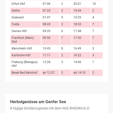
Erfurt Hbf
07:06
2
20:01
10
Gotha
07:25
2
19:44
2
Eisenach
07:47
5
19:29
4
Fulda
08:43
3
18:33
7
Hanau Hbf
09:35
6
17:48
7
Frankfurt (Main)
09:50
7
17:30
7
Süd
Mannheim Hbf
10:45
8
16:49
3
Karlsruhe Hbf
11:11
2
16:22
3
Freiburg (Breisgau)
12:28
3
14:46
1
Hbf
Basel Bad Bahnhof
an 12:57
2
ab 14:10
2
Herbstgenüsse am Genfer See
8-tägige Sonderzugreise mit dem AKE-RHEINGOLD