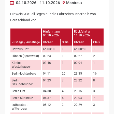
04.10.2026 - 11.10.2026
Montreux
Hinweis: Aktuell liegen nur die Fahrzeiten innerhalb von
Deutschland vor.
Hinfahrt am
Rückfahrt am
04.10.2026
11.10.2026
Zustiege / Ausstiege
Uhrzeit
Gleis
Uhrzeit
Gleis
Cottbus Hbf
ab 03:00
1
an 00:50
1
Lübben (Spreewald)
03:23
1
00:27
2
Königs
03:46
1
00:04
1
Wusterhausen
Berlin-Lichtenberg
04:11
20
23:35
16
Berlin
04:23
7
23:22
8
Gesundbrunnen
Berlin Hbf
04:30
4
23:15
3
Berlin Südkreuz
04:37
4
23:04
7
Lutherstadt
05:12
2
22:29
3
Wittenberg