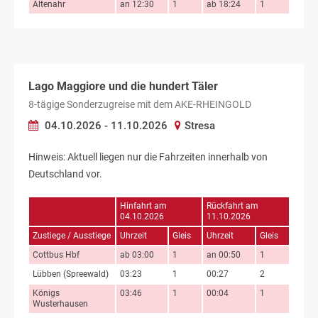
Altenahr
an 12:30
1
ab 18:24
1
Lago Maggiore und die hundert Täler
8-tägige Sonderzugreise mit dem AKE-RHEINGOLD
04.10.2026 - 11.10.2026
Stresa
Hinweis: Aktuell liegen nur die Fahrzeiten innerhalb von
Deutschland vor.
Hinfahrt am
Rückfahrt am
04.10.2026
11.10.2026
Zustiege / Ausstiege
Uhrzeit
Gleis
Uhrzeit
Gleis
Cottbus Hbf
ab 03:00
1
an 00:50
1
Lübben (Spreewald)
03:23
1
00:27
2
Königs
03:46
1
00:04
1
Wusterhausen