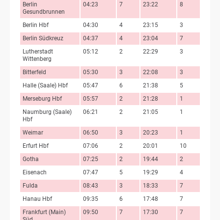
Berlin
04:23
7
23:22
8
Gesundbrunnen
Berlin Hbf
04:30
4
23:15
3
Berlin Südkreuz
04:37
4
23:04
7
Lutherstadt
05:12
2
22:29
3
Wittenberg
Bitterfeld
05:30
3
22:08
3
Halle (Saale) Hbf
05:47
6
21:38
5
Merseburg Hbf
05:57
2
21:28
1
Naumburg (Saale)
06:21
2
21:05
1
Hbf
Weimar
06:50
3
20:23
1
Erfurt Hbf
07:06
2
20:01
10
Gotha
07:25
2
19:44
2
Eisenach
07:47
5
19:29
4
Fulda
08:43
3
18:33
7
Hanau Hbf
09:35
6
17:48
7
Frankfurt (Main)
09:50
7
17:30
7
Süd