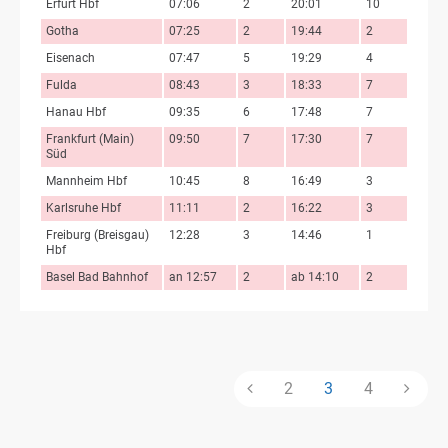
Erfurt Hbf
07:06
2
20:01
10
Gotha
07:25
2
19:44
2
Eisenach
07:47
5
19:29
4
Fulda
08:43
3
18:33
7
Hanau Hbf
09:35
6
17:48
7
Frankfurt (Main)
09:50
7
17:30
7
Süd
Mannheim Hbf
10:45
8
16:49
3
Karlsruhe Hbf
11:11
2
16:22
3
Freiburg (Breisgau)
12:28
3
14:46
1
Hbf
Basel Bad Bahnhof
an 12:57
2
ab 14:10
2
2
3
4