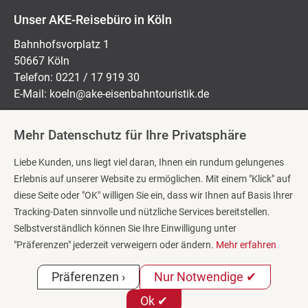
Unser AKE-Reisebüro in Köln
Bahnhofsvorplatz 1
50667 Köln
Telefon: 0221 / 17 919 30
E-Mail:
koeln@ake-eisenbahntouristik.de
Mehr Datenschutz für Ihre Privatsphäre
Öffnungszeiten:
Liebe Kunden, uns liegt viel daran, Ihnen ein rundum gelungenes
Montag bis Freitag: 10:00 Uhr – 18:00 Uhr
Erlebnis auf unserer Website zu ermöglichen. Mit einem "Klick" auf
Samstag: 10:00 Uhr – 14:00 Uhr
diese Seite oder "OK" willigen Sie ein, dass wir Ihnen auf Basis Ihrer
Tracking-Daten sinnvolle und nützliche Services bereitstellen.
Selbstverständlich können Sie Ihre Einwilligung unter
Reisekategorien
"Präferenzen" jederzeit verweigern oder ändern.
Mehr erfahren
Impressum
Präferenzen ›
Nur Notwendige ✔
Datenschutzerklärung
Barrierefreiheitserklärung
Ok ✔
Cookie-Einstellungen