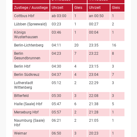
Zustiege / Ausstiege
Uhrzeit
Gleis
Uhrzeit
Gleis
Cottbus Hbf
ab 03:00
1
an 00:50
1
Lübben (Spreewald)
03:23
1
00:27
2
Königs
03:46
1
00:04
1
Wusterhausen
Berlin-Lichtenberg
04:11
20
23:35
16
Berlin
04:23
7
23:22
8
Gesundbrunnen
Berlin Hbf
04:30
4
23:15
3
Berlin Südkreuz
04:37
4
23:04
7
Lutherstadt
05:12
2
22:29
3
Wittenberg
Bitterfeld
05:30
3
22:08
3
Halle (Saale) Hbf
05:47
6
21:38
5
Merseburg Hbf
05:57
2
21:28
1
Naumburg (Saale)
06:21
2
21:05
1
Hbf
Weimar
06:50
3
20:23
1