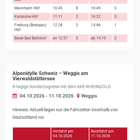
Mannheim Hbf
10:45
8
16:49
3
Karlsruhe Hbf
11:11
2
16:22
3
Freiburg (Breisgau)
12:28
3
14:46
1
Hbf
Basel Bad Bahnhof
an 12:57
2
ab 14:10
2
Alpenidylle Schweiz – Weggis am
Vierwaldstättersee
8-tägige Sonderzugreise mit dem AKE-RHEINGOLD
04.10.2026 - 11.10.2026
Weggis
Hinweis: Aktuell liegen nur die Fahrzeiten innerhalb von
Deutschland vor.
Hinfahrt am
Rückfahrt am
04.10.2026
11.10.2026