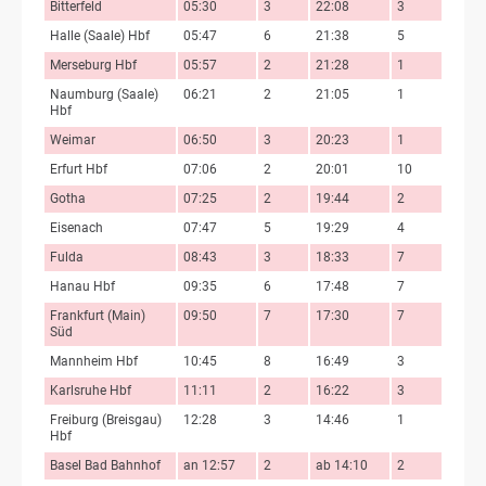
Bitterfeld
05:30
3
22:08
3
Halle (Saale) Hbf
05:47
6
21:38
5
Merseburg Hbf
05:57
2
21:28
1
Naumburg (Saale)
06:21
2
21:05
1
Hbf
Weimar
06:50
3
20:23
1
Erfurt Hbf
07:06
2
20:01
10
Gotha
07:25
2
19:44
2
Eisenach
07:47
5
19:29
4
Fulda
08:43
3
18:33
7
Hanau Hbf
09:35
6
17:48
7
Frankfurt (Main)
09:50
7
17:30
7
Süd
Mannheim Hbf
10:45
8
16:49
3
Karlsruhe Hbf
11:11
2
16:22
3
Freiburg (Breisgau)
12:28
3
14:46
1
Hbf
Basel Bad Bahnhof
an 12:57
2
ab 14:10
2