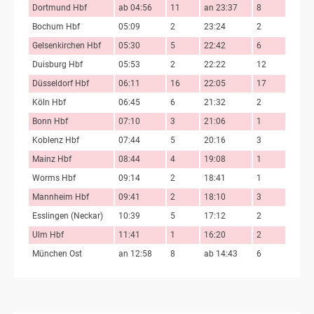
Dortmund Hbf
ab 04:56
11
an 23:37
8
Bochum Hbf
05:09
2
23:24
2
Gelsenkirchen Hbf
05:30
5
22:42
6
Duisburg Hbf
05:53
2
22:22
12
Düsseldorf Hbf
06:11
16
22:05
17
Köln Hbf
06:45
6
21:32
2
Bonn Hbf
07:10
3
21:06
1
Koblenz Hbf
07:44
5
20:16
3
Mainz Hbf
08:44
4
19:08
1
Worms Hbf
09:14
2
18:41
1
Mannheim Hbf
09:41
2
18:10
3
Esslingen (Neckar)
10:39
5
17:12
2
Ulm Hbf
11:41
1
16:20
2
München Ost
an 12:58
8
ab 14:43
6