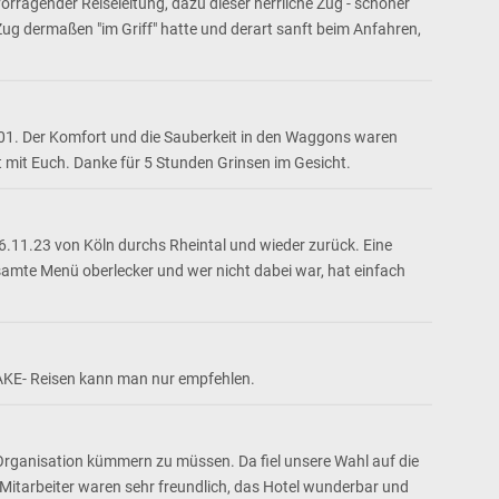
rragender Reiseleitung, dazu dieser herrliche Zug - schöner
Zug dermaßen "im Griff" hatte und derart sanft beim Anfahren,
001. Der Komfort und die Sauberkeit in den Waggons waren
rt mit Euch. Danke für 5 Stunden Grinsen im Gesicht.
6.11.23 von Köln durchs Rheintal und wieder zurück. Eine
samte Menü oberlecker und wer nicht dabei war, hat einfach
 AKE- Reisen kann man nur empfehlen.
Organisation kümmern zu müssen. Da fiel unsere Wahl auf die
Mitarbeiter waren sehr freundlich, das Hotel wunderbar und