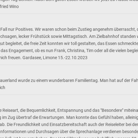
fried Wino
esem Fall nur Positives. Wir waren schon beim Zustieg angenehm überras
rchsagen, lecker Frühstück sowie Mittagstisch. Am Zielbahnhof standen 
ut begleitet, die freie Zeit konnten wir toll gestalten, das Essen schmeck
das Engagement, ob es nun Frank, Christina, Tim oder all die vielen beglei
 mich freuen. Gardasee, Limone 15.-22.10.2023
uerland wurde zu einem wunderbaren Familientag. Man hat auf der Fahrt
ich
ne Reiseart, die Bequemlichkeit, Entspannung und das "Besondere" mitein
m Zug übertraf die Erwartungen. Man konnte das Gefühl haben, alleinig
ab. Die Freundlichkeit und Einsatzbereitschaft auch der Reiseleiter bei 
e Informationen und Durchsagen über die Sprechanlage verdienen besonde