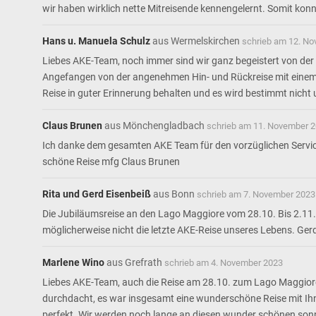
wir haben wirklich nette Mitreisende kennengelernt. Somit kon
Hans u. Manuela Schulz
aus
Wermelskirchen
schrieb am
12. No
Liebes AKE-Team, noch immer sind wir ganz begeistert von de
Angefangen von der angenehmen Hin- und Rückreise mit einem s
Reise in guter Erinnerung behalten und es wird bestimmt nicht u
Claus Brunen
aus
Mönchengladbach
schrieb am
11. November 
Ich danke dem gesamten AKE Team für den vorzüglichen Service,
schöne Reise mfg Claus Brunen
Rita und Gerd Eisenbeiß
aus
Bonn
schrieb am
7. November 2023
Die Jubiläumsreise an den Lago Maggiore vom 28.10. Bis 2.11. W
möglicherweise nicht die letzte AKE-Reise unseres Lebens. Ger
Marlene Wino
aus
Grefrath
schrieb am
4. November 2023
Liebes AKE-Team, auch die Reise am 28.10. zum Lago Maggiore w
durchdacht, es war insgesamt eine wunderschöne Reise mit Ihn
perfekt. Wir werden noch lange an diesen wunder schönen sonni