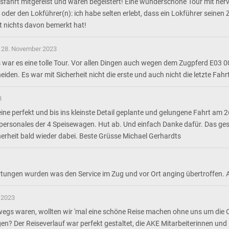
fahrt mitgereist und waren begeistert! Eine wunderschöne Tour mit hervo
der den Lokführer(n): ich habe selten erlebt, dass ein Lokführer seinen 
t nichts davon bemerkt hat!
28. November 2023
 war es eine tolle Tour. Vor allen Dingen auch wegen dem Zugpferd E03 
iden. Es war mit Sicherheit nicht die erste und auch nicht die letzte Fah
3
e perfekt und bis ins kleinste Detail geplante und gelungene Fahrt am 2
epersonales der 4 Speisewagen. Hut ab. Und einfach Danke dafür. Das ge
cherheit bald wieder dabei. Beste Grüsse Michael Gerhardts
rtungen wurden was den Service im Zug und vor Ort anging übertroffen.
 2023
wegs waren, wollten wir 'mal eine schöne Reise machen ohne uns um die 
? Der Reiseverlauf war perfekt gestaltet, die AKE Mitarbeiterinnen und 