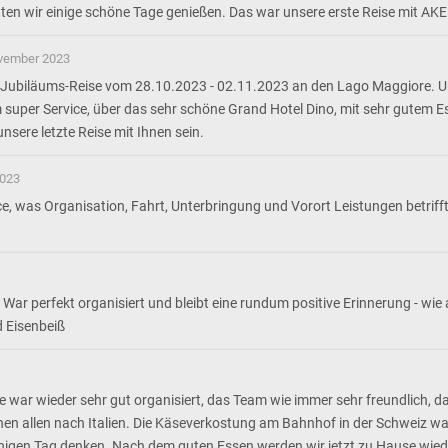
nten wir einige schöne Tage genießen. Das war unsere erste Reise mit AK
vember 2023
r Jubiläums-Reise vom 28.10.2023 - 02.11.2023 an den Lago Maggiore. U
uper Service, über das sehr schöne Grand Hotel Dino, mit sehr gutem Es
nsere letzte Reise mit Ihnen sein.
2023
 was Organisation, Fahrt, Unterbringung und Vorort Leistungen betrifft,
ar perfekt organisiert und bleibt eine rundum positive Erinnerung - wie a
d Eisenbeiß
ar wieder sehr gut organisiert, das Team wie immer sehr freundlich, da
en allen nach Italien. Die Käseverkostung am Bahnhof in der Schweiz wa
gen Tag denken. Nach dem guten Essen werden wir jetzt zu Hause wieder e