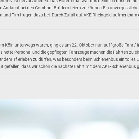
n ließ, ist hervorzuheben. Das Hotel "Ilma" war uns behilflich unseren 5
ine Andacht bei den Comboni-Brüdern feiern zu können.Ein unvergessliche
ca und Tim trugen dazu bei. Durch Zufall auf AKE Rheingold aufmerksam g
öln unterwegs waren, ging es am 22. Oktober nun auf "große Fahrt" ins 
s nette Personal und die gepflegten Fahrzeuge machen die Fahrten zu ein
er dem Tf erleben zu dürfen, was besonders beim Schienenbus ein tolles Er
 gut gefallen, dass wir schon die nächste Fahrt mit dem AKE-Schienenbus 