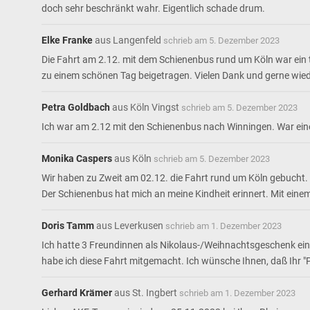
doch sehr beschränkt wahr. Eigentlich schade drum.
Elke Franke
aus
Langenfeld
schrieb am
5. Dezember 2023
Die Fahrt am 2.12. mit dem Schienenbus rund um Köln war ein to
zu einem schönen Tag beigetragen. Vielen Dank und gerne wie
Petra Goldbach
aus
Köln Vingst
schrieb am
5. Dezember 2023
Ich war am 2.12 mit den Schienenbus nach Winningen. War eine 
Monika Caspers
aus
Köln
schrieb am
5. Dezember 2023
Wir haben zu Zweit am 02.12. die Fahrt rund um Köln gebucht. Es
Der Schienenbus hat mich an meine Kindheit erinnert. Mit einem
Doris Tamm
aus
Leverkusen
schrieb am
1. Dezember 2023
Ich hatte 3 Freundinnen als Nikolaus-/Weihnachtsgeschenk eing
habe ich diese Fahrt mitgemacht. Ich wünsche Ihnen, daß Ihr "P
Gerhard Krämer
aus
St. Ingbert
schrieb am
1. Dezember 2023