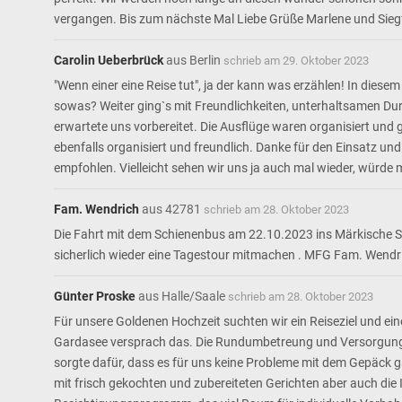
vergangen. Bis zum nächste Mal Liebe Grüße Marlene und Sieg
Carolin Ueberbrück
aus
Berlin
schrieb am
29. Oktober 2023
"Wenn einer eine Reise tut", ja der kann was erzählen! In di
sowas? Weiter ging`s mit Freundlichkeiten, unterhaltsamen Du
erwartete uns vorbereitet. Die Ausflüge waren organisiert und g
ebenfalls organisiert und freundlich. Danke für den Einsatz und 
empfohlen. Vielleicht sehen wir uns ja auch mal wieder, würde
Fam. Wendrich
aus
42781
schrieb am
28. Oktober 2023
Die Fahrt mit dem Schienenbus am 22.10.2023 ins Märkische Sa
sicherlich wieder eine Tagestour mitmachen . MFG Fam. Wendr
Günter Proske
aus
Halle/Saale
schrieb am
28. Oktober 2023
Für unsere Goldenen Hochzeit suchten wir ein Reiseziel und ei
Gardasee versprach das. Die Rundumbetreung und Versorgung i
sorgte dafür, dass es für uns keine Probleme mit dem Gepäck g
mit frisch gekochten und zubereiteten Gerichten aber auch di