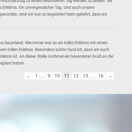
0. Hochzeitstag zu einem besonderen Tag werden zu lassen. Sie
s Erlebnis. Ein unvergesslicher Tag. Und auch unsere
eworden, sind wir nun so begeistert heim gekehrt, dass wir
Sauerland. Wie immer war es ein tolles Erlebnis mit einem
em tollen Erlebnis. Besonders schön fand ich, dass wir auch
lebnis ist. An dieser Stelle nochmal ein besonderer Gruß an die
geplant haben.
Navigation
←
1
...
9
10
11
12
13
...
16
→
der
Gästebuchliste