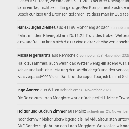
Liebes AKE-Team, wir sind am 25.11.2023 bei Ihrer Rheingenuss
kann ein Tag nicht sein. Ein ganz großes Kompliment auch dem o
Beschleunigen und Bremsen gefahren ist, dass man im Zug fas
Hans-Jürgen Ziemes
aus
41189 Mönchengladbach
schrieb am
Fahrt mit dem Rheingold am 26.11.23 Trotz des trüben Wetters
einwandfrei. Da kann sich die DB eine dicke Scheibe von abschne
Michael gerhardts
aus
Remscheid
schrieb am
28. November 202
Hallo zusammen, auch wenn das Wetter wenig einladend war, ein
schier unglaubliche Leistung der Bordküche(n) und des Servic
was verpasst^^^^ Vielen Dank für die super Tour, ich bin mit Si
Inge Andree
aus
Witten
schrieb am
26. November 2023
Die Reise zum Lago Maggiore war einfach perfekt. Meine Erwa
Holger und Gudrun Zimmer
aus
Mainz
schrieb am
25. November
Nachdem wir bisher überwiegend als Individualtouristen unter
AKE Sonderzugfahrt an den Lago Maggiore. Was sollen wir sagen