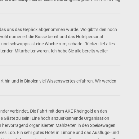
cht, das uns das Gepäck abgenommen wurde. Wo gibt`s den noch
wohl numeriert die Busse bereit und das Hotelpersonal
te und schwupps ist eine Woche rum, schade. Rückzu lief alles
tenden Mitarbeiter waren. Ich habe Sie alle bereits weiter
 hin und in Binolen viel Wissenswertes erfahren. Wir werden
ander verbindet. Die Fahrt mit dem AKE Rheingold an den
e Gäste zu sein! Eine hoch anzuerkennende Organisation
den hervorragend organisierten Mahlzeiten in den Speisewagen
res Lob. Ein sehr gutes Hotel in Limone und das Ausflugs- und