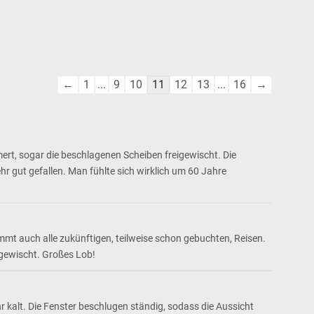
Navigation
←
1
...
9
10
11
12
13
...
16
→
der
Gästebuchliste
rt, sogar die beschlagenen Scheiben freigewischt. Die
r gut gefallen. Man fühlte sich wirklich um 60 Jahre
mmt auch alle zukünftigen, teilweise schon gebuchten, Reisen.
igewischt. Großes Lob!
 kalt. Die Fenster beschlugen ständig, sodass die Aussicht