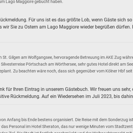
n zum Lago Maggiore gebucht haben.
 Rückmeldung. Für uns ist es das größte Lob, wenn Gäste sich so 
 wir Sie zu Ostern am Lago Maggiore wieder begrüßen dürfen. B
nach St. Gilgen am Wolfgangsee, hervoragende Betreuung im AKE Zug währ
ilvesterreise Pörtschach am Wörthersee, sehr gutes Hotel direkt am See
geplant. Zu beachten wäre noch, dass sich gegenüber vom Kölner Hbf seit
nk für Ihren Eintrag in unserem Gästebuch. Wir freuen uns sehr, 
itive Rückmeldung. Auf ein Wiedersehen im Juli 2023, bis dahi
 von Anfang bis Ende bestens organisiert. Die Reise mit dem Sonderzug
h für das Personal im Hotel Sheraton, das nur wenige Minuten vom Stadtze