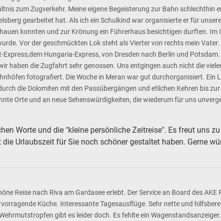
tnis zum Zugverkehr. Meine eigene Begeisterung zur Bahn schlechthin erk
sberg gearbeitet hat. Als ich ein Schulkind war organisierte er für unse
hauen konnten und zur Krönung ein Führerhaus besichtigen durften. Im I
rde. Vor der geschmückten Lok steht als Vierter von rechts mein Vater. 
nt-Express,dem Hungaria-Express, von Dresden nach Berlin und Potsdam. 
ir haben die Zugfahrt sehr genossen. Uns entgingen auch nicht die viele
öfen fotografiert. Die Woche in Meran war gut durchorganisiert. Ein Lo
r durch die Dolomiten mit den Passübergängen und etlichen Kehren bis zur
annte Orte und an neue Sehenswürdigkeiten, die wiederum für uns unverge
hen Worte und die "kleine persönliche Zeitreise". Es freut uns z
die Urlaubszeit für Sie noch schöner gestaltet haben. Gerne w
öne Reise nach Riva am Gardasee erlebt. Der Service an Board des AKE 
ervorragende Küche. Interessante Tagesausflüge. Sehr nette und hilfsberei
Wehrmutstropfen gibt es leider doch. Es fehlte ein Wagenstandsanzeiger.