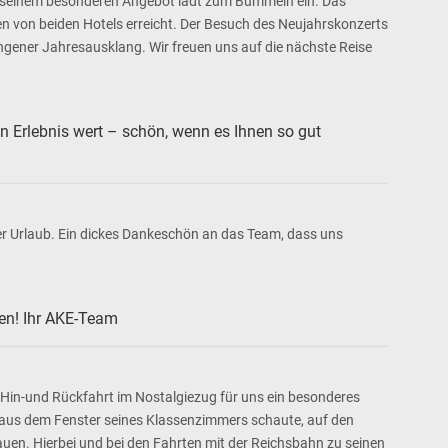
 mit seinem besonderen Angebot lädt zum Bummeln ein. Das
en von beiden Hotels erreicht. Der Besuch des Neujahrskonzerts
ngener Jahresausklang. Wir freuen uns auf die nächste Reise
in Erlebnis wert – schön, wenn es Ihnen so gut
er Urlaub. Ein dickes Dankeschön an das Team, dass uns
fen! Ihr AKE-Team
Hin-und Rückfahrt im Nostalgiezug für uns ein besonderes
r aus dem Fenster seines Klassenzimmers schaute, auf den
auen. Hierbei und bei den Fahrten mit der Reichsbahn zu seinen