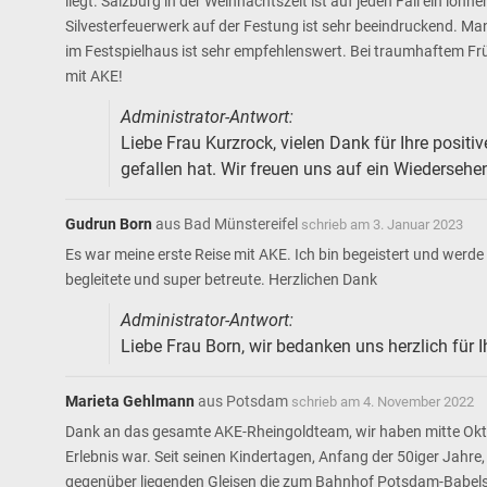
liegt. Salzburg in der Weihnachtszeit ist auf jeden Fall ein l
Silvesterfeuerwerk auf der Festung ist sehr beeindruckend. Ma
im Festspielhaus ist sehr empfehlenswert. Bei traumhaftem Fr
mit AKE!
Administrator-Antwort:
Liebe Frau Kurzrock, vielen Dank für Ihre posit
gefallen hat. Wir freuen uns auf ein Wiedersehe
Gudrun Born
aus
Bad Münstereifel
schrieb am
3. Januar 2023
Es war meine erste Reise mit AKE. Ich bin begeistert und wer
begleitete und super betreute. Herzlichen Dank
Administrator-Antwort:
Liebe Frau Born, wir bedanken uns herzlich für 
Marieta Gehlmann
aus
Potsdam
schrieb am
4. November 2022
Dank an das gesamte AKE-Rheingoldteam, wir haben mitte Okto
Erlebnis war. Seit seinen Kindertagen, Anfang der 50iger Jah
gegenüber liegenden Gleisen die zum Bahnhof Potsdam-Babelsber