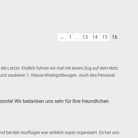
Navigation
←
1
...
13
14
15
16
der
Gästebuchliste
 die Letzte. Endlich fuhren wir mal mit einem Zug auf dem Netz
ten und sauberen 1. Klasse Rheingoldwagen. Auch das Personal
konnte! Wir bedanken uns sehr für Ihre freundlichen
d bei den Ausflügen war wirklich super organisiert. Es hat uns