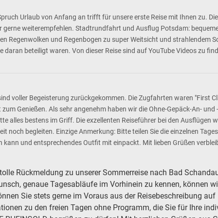
uch Urlaub von Anfang an trifft für unsere erste Reise mit Ihnen zu. Die
 gerne weiterempfehlen. Stadtrundfahrt und Ausflug Potsdam: bequemer 
en Regenwolken und Regenbogen zu super Weitsicht und strahlendem Son
e daran beteiligt waren. Von dieser Reise sind auf YouTube Videos zu find
nd voller Begeisterung zurückgekommen. Die Zugfahrten waren "First Class"
cht zum Genießen. Als sehr angenehm haben wir die Ohne-Gepäck-An- und 
e alles bestens im Griff. Die exzellenten Reiseführer bei den Ausflügen w
it noch begleiten. Einzige Anmerkung: Bitte teilen Sie die einzelnen Tage
 kann und entsprechendes Outfit mit einpackt. Mit lieben Grüßen verble
e tolle Rückmeldung zu unserer Sommerreise nach Bad Schandau. 
Wunsch, genaue Tagesabläufe im Vorhinein zu kennen, können wi
können Sie stets gerne im Voraus aus der Reisebeschreibung au
tionen zu den freien Tagen ohne Programm, die Sie für Ihre indi