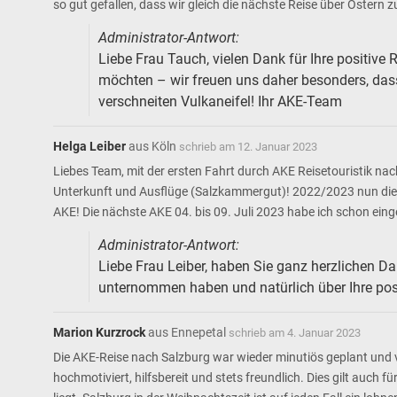
so gut gefallen, dass wir gleich die nächste Reise über Oster
Administrator-Antwort:
Liebe Frau Tauch, vielen Dank für Ihre positive
möchten – wir freuen uns daher besonders, dass
verschneiten Vulkaneifel! Ihr AKE-Team
Helga Leiber
aus
Köln
schrieb am
12. Januar 2023
Liebes Team, mit der ersten Fahrt durch AKE Reisetouristik 
Unterkunft und Ausflüge (Salzkammergut)! 2022/2023 nun die S
AKE! Die nächste AKE 04. bis 09. Juli 2023 habe ich schon ein
Administrator-Antwort:
Liebe Frau Leiber, haben Sie ganz herzlichen Da
unternommen haben und natürlich über Ihre pos
Marion Kurzrock
aus
Ennepetal
schrieb am
4. Januar 2023
Die AKE-Reise nach Salzburg war wieder minutiös geplant und
hochmotiviert, hilfsbereit und stets freundlich. Dies gilt auc