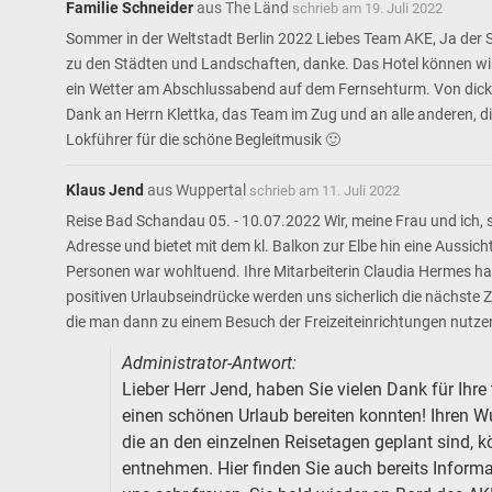
Familie Schneider
aus
The Länd
schrieb am
19. Juli 2022
Sommer in der Weltstadt Berlin 2022 Liebes Team AKE, Ja der Spr
zu den Städten und Landschaften, danke. Das Hotel können wir
ein Wetter am Abschlussabend auf dem Fernsehturm. Von dick
Dank an Herrn Klettka, das Team im Zug und an alle anderen, di
Lokführer für die schöne Begleitmusik 🙂
Klaus Jend
aus
Wuppertal
schrieb am
11. Juli 2022
Reise Bad Schandau 05. - 10.07.2022 Wir, meine Frau und ich, si
Adresse und bietet mit dem kl. Balkon zur Elbe hin eine Aussi
Personen war wohltuend. Ihre Mitarbeiterin Claudia Hermes hatt
positiven Urlaubseindrücke werden uns sicherlich die nächste Ze
die man dann zu einem Besuch der Freizeiteinrichtungen nutzen
Administrator-Antwort:
Lieber Herr Jend, haben Sie vielen Dank für Ihr
einen schönen Urlaub bereiten konnten! Ihren 
die an den einzelnen Reisetagen geplant sind, 
entnehmen. Hier finden Sie auch bereits Informa