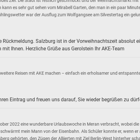
ohnendes Ziel. Die Stadt ist festlich geschmückt und der Weihnachtsmarkt
n kann es sehr gut sehen vom Mirabell Garten, den man in ein paar Minut
ühlingswetter war der Ausflug zum Wolfgangsee am Silvestertag ein gelu
ive Rückmeldung. Salzburg ist in der Vorweihnachtszeit absolut e
n mit Ihnen. Herzliche Grüße aus Gerolstein Ihr AKE-Team
de weitere Reisen mit AKE machen – einfach ein erholsamer und entspannt
Ihren Eintrag und freuen uns darauf, Sie wieder begrüßen zu dür
ber 2022 eine wunderbare Urlaubswoche in Meran verbracht, wobei die 
re, schwärmt mein Mann von der Eisenbahn. Als Schüler konnte er, wenn e
g gehörten, den Zügen der Alliierten mit Ziel Berlin-West hinterher sch