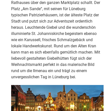
Rathauses über den ganzen Marktplatz schallt. Der
Platz „Am Sande“, mit seinen für Lüneburg
typischen Patrizierhäusern, ist der älteste Platz der
Stadt und putzt sich zur Adventszeit ordentlich
heraus. Leuchtende Giebel und die wunderschön
illuminierte St. Johanniskirche begeistern ebenso
wie ein Karussell, frisches Schmalzgebäck und
lokale Handwerkskunst. Rund um den Alten Kran
kann man es sich ebenfalls gemütlich machen. Mit
liebevoll gestalteten Giebelhütten fügt sich der
Weihnachtsmarkt perfekt in das malerische Bild
rund um die Ilmenau ein und trägt zu einem
unvergesslichen Tag in Lüneburg bei.
Wenn durch Lüneburgs Altstadtgassen der herrliche
Duft von heißem Glühwein zieht und funkelnde Lichter
die altehrwürdigen Backsteinbauten zieren, ist eins
gewiss: Das Fest der Liebe steht vor der Tür! Am
Lüneburger Marktplatz mit dem berühmten Rathaus