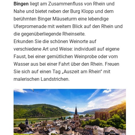
Bingen
liegt am Zusammenfluss von Rhein und
Nahe und bietet neben der Burg Klopp und dem
berühmten Binger Mäuseturm eine lebendige
Uferpromenade mit weitem Blick auf den Rhein und
die gegenüberliegende Rheinseite.
Erkunden Sie die schönen Weinorte auf
verschiedene Art und Weise: individuell auf eigene
Faust, bei einer gemütlichen Weinprobe oder vom
Wasser aus bei einer Fahrt über den Rhein. Freuen
Sie sich auf einen Tag „Auszeit am Rhein“ mit
malerischen Landstrichen.
Erleben Sie eine nostalgische Tagesreise mit dem
privaten 1. Klasse-Sonderzug AKE-RHEINGOLD durch
das malerische Mittelrheintal. Geprägt von
rebenbewachsenen Steilhängen, malerischen
Fachwerkorten und mittelalterlichen Burgen, ist das
UNESCO-Weltkulturerbe Mittelrheintal der Inbegriff der
„Rheinromantik“. Während der Fahrt zeigen sich tolle