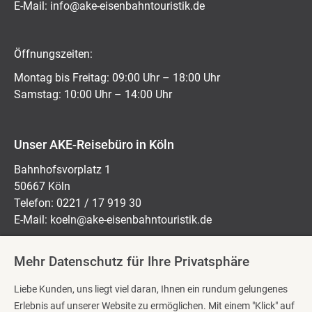
E-Mail:
ed.kitsiruotnhabnesie-eka@ofni
Öffnungszeiten:
Montag bis Freitag: 09:00 Uhr – 18:00 Uhr
Samstag: 10:00 Uhr – 14:00 Uhr
Unser AKE-Reisebüro in Köln
Bahnhofsvorplatz 1
50667 Köln
Telefon: 0221 / 17 919 30
E-Mail:
koeln@ake-eisenbahntouristik.de
Mehr Datenschutz für Ihre Privatsphäre
Öffnungszeiten:
Liebe Kunden, uns liegt viel daran, Ihnen ein rundum gelungenes
Montag bis Freitag: 10:00 Uhr – 18:00 Uhr
Erlebnis auf unserer Website zu ermöglichen. Mit einem "Klick" auf
Samstag: 10:00 Uhr – 14:00 Uhr