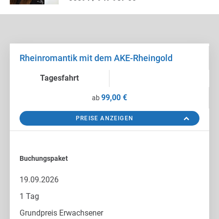
besonderen Charme.
Bingen
liegt am Zusammenfluss von Rhein und Nahe
und bietet neben der Burg Klopp und dem berühmten
Binger Mäuseturm eine lebendige Uferpromenade mit
Rheinromantik mit dem AKE-Rheingold
weitem Blick auf den Rhein und die
gegenüberliegende Rheinseite.
Tagesfahrt
Erkunden Sie die schönen Weinorte auf verschiedene
99,00 €
ab
Art und Weise: individuell auf eigene Faust, bei einer
gemütlichen Weinprobe oder vom Wasser aus bei
PREISE ANZEIGEN
einer Fahrt über den Rhein. Freuen Sie sich auf einen
Tag „Auszeit am Rhein“ mit malerischen Landstrichen.
Buchungspaket
19.09.2026
1 Tag
Grundpreis Erwachsener