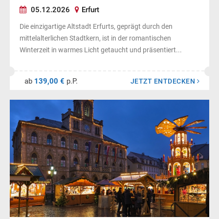
05.12.2026
Erfurt
Die einzigartige Altstadt Erfurts, geprägt durch den
mittelalterlichen Stadtkern, ist in der romantischen
Winterzeit in warmes Licht getaucht und präsentiert...
ab
139,00 €
p.P.
JETZT ENTDECKEN