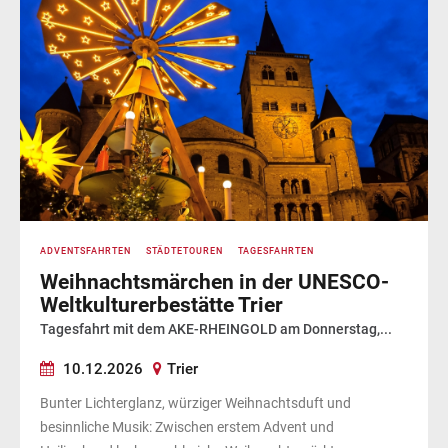
ADVENTSFAHRTEN
STÄDTETOUREN
TAGESFAHRTEN
Weihnachtsmärchen in der UNESCO-
Weltkulturerbestätte Trier
Tagesfahrt mit dem AKE-RHEINGOLD am Donnerstag,...
10.12.2026
Trier
Bunter Lichterglanz, würziger Weihnachtsduft und
besinnliche Musik: Zwischen erstem Advent und