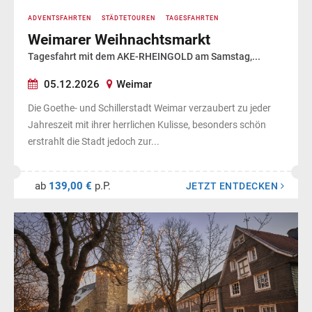
ADVENTSFAHRTEN
STÄDTETOUREN
TAGESFAHRTEN
Weimarer Weihnachtsmarkt
Tagesfahrt mit dem AKE-RHEINGOLD am Samstag,...
05.12.2026
Weimar
Die Goethe- und Schillerstadt Weimar verzaubert zu jeder
Jahreszeit mit ihrer herrlichen Kulisse, besonders schön
erstrahlt die Stadt jedoch zur...
ab
139,00 €
p.P.
JETZT ENTDECKEN