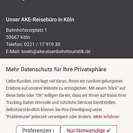
Unser AKE-Reisebüro in Köln
Bahnhofsvorplatz 1
50667 Köln
Telefon: 0221 / 17 919 30
E-Mail:
koeln@ake-eisenbahntouristik.de
Mehr Datenschutz für Ihre Privatsphäre
Öffnungszeiten:
Liebe Kunden, uns liegt viel daran, Ihnen ein rundum gelungenes
Montag bis Freitag: 10:00 Uhr – 18:00 Uhr
Erlebnis auf unserer Website zu ermöglichen. Mit einem "Klick" auf
Samstag: 10:00 Uhr – 14:00 Uhr
diese Seite oder "OK" willigen Sie ein, dass wir Ihnen auf Basis Ihrer
Tracking-Daten sinnvolle und nützliche Services bereitstellen.
Selbstverständlich können Sie Ihre Einwilligung unter
Reisekategorien
"Präferenzen" jederzeit verweigern oder ändern.
Mehr erfahren
Impressum
Präferenzen ›
Nur Notwendige ✔
Datenschutzerklärung