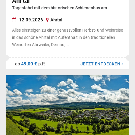
Ahrtal
Tagesfahrt mit dem historischen Schienenbus am...
12.09.2026
Ahrtal
Alles einsteigen zu einer genussvollen Herbst- und Weinreise
in das schöne Ahrtal mit Aufenthalt in den traditionellen
Weinorten Ahrweiler, Dernau,...
ab
49,00 €
p.P.
JETZT ENTDECKEN