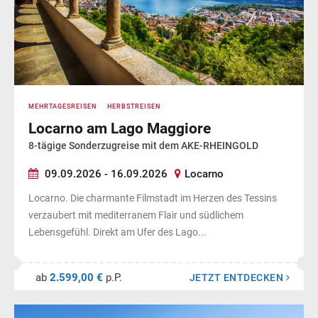
MEHRTAGESREISEN
HERBSTREISEN
Locarno am Lago Maggiore
8-tägige Sonderzugreise mit dem AKE-RHEINGOLD
09.09.2026 - 16.09.2026
Locarno
Locarno. Die charmante Filmstadt im Herzen des Tessins
verzaubert mit mediterranem Flair und südlichem
Lebensgefühl. Direkt am Ufer des Lago...
ab
2.599,00 €
p.P.
JETZT ENTDECKEN