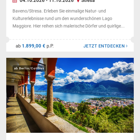
04.10.2026 - 11.10.2026
Stresa
Baveno/Stresa. Erleben Sie einmalige Natur- und
Kulturerlebnisse rund um den wunderschönen Lago
Maggiore. Hier reihen sich malerische Dörfer und quirlige...
ab
1.899,00 €
p.P.
JETZT ENTDECKEN
ab Berlin/Cottbus