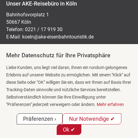
Unser AKE-Reisebüro in Köln
Bahnhofsvorplatz 1
50667 Köln
Telefon: 0221 / 17 919 30
E-Mail:
koeln@ake-eisenbahntouristik.de
Mehr Datenschutz für Ihre Privatsphäre
Öffnungszeiten:
Liebe Kunden, uns liegt viel daran, Ihnen ein rundum gelungenes
Montag bis Freitag: 10:00 Uhr – 18:00 Uhr
Erlebnis auf unserer Website zu ermöglichen. Mit einem "Klick" auf
Samstag: 10:00 Uhr – 14:00 Uhr
diese Seite oder "OK" willigen Sie ein, dass wir Ihnen auf Basis Ihrer
Tracking-Daten sinnvolle und nützliche Services bereitstellen.
Selbstverständlich können Sie Ihre Einwilligung unter
Reisekategorien
"Präferenzen" jederzeit verweigern oder ändern.
Mehr erfahren
Impressum
Präferenzen ›
Nur Notwendige ✔
Datenschutzerklärung
Barrierefreiheitserklärung
Ok ✔
Cookie-Einstellungen
AGB