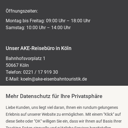
Öffnungszeiten:
Montag bis Freitag: 09:00 Uhr – 18:00 Uhr
Samstag: 10:00 Uhr – 14:00 Uhr
Unser AKE-Reisebüro in Köln
Bahnhofsvorplatz 1
50667 Köln
Telefon: 0221 / 17 919 30
E-Mail:
koeln@ake-eisenbahntouristik.de
Mehr Datenschutz für Ihre Privatsphäre
Öffnungszeiten:
Liebe Kunden, uns liegt viel daran, Ihnen ein rundum gelungenes
Montag bis Freitag: 10:00 Uhr – 18:00 Uhr
Erlebnis auf unserer Website zu ermöglichen. Mit einem "Klick" auf
Samstag: 10:00 Uhr – 14:00 Uhr
diese Seite oder "OK" willigen Sie ein, dass wir Ihnen auf Basis Ihrer