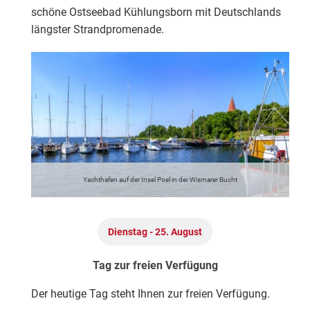
schöne Ostseebad Kühlungsborn mit Deutschlands
längster Strandpromenade.
Heute heißt es „Schiff ahoi“! Ab Wismar brechen Sie
auf zu einer ca. einstündigen Schiffsfahrt zur Insel
Poel, die als unentdeckte Perle in der Mecklenburger
Bucht gilt. Hier erwarten Sie 14 Kilometer Sandstrand,
die im 13. Jahrhundert erbaute Inselkirche oder der
1871 in Betrieb genommene Leuchtturm. Freuen Sie
sich auf eine herrliche Panoramafahrt mit dem Bus
entlang des Salzhaffs. Zum Abschluss entdecken Sie
Yachthafen auf der Insel Poel in der Wismarer Bucht
das schöne Ostseebad Kühlungsborn mit
Deutschlands längster Strandpromenade.
Dienstag - 25. August
Tag zur freien Verfügung
Der heutige Tag steht Ihnen zur freien Verfügung.