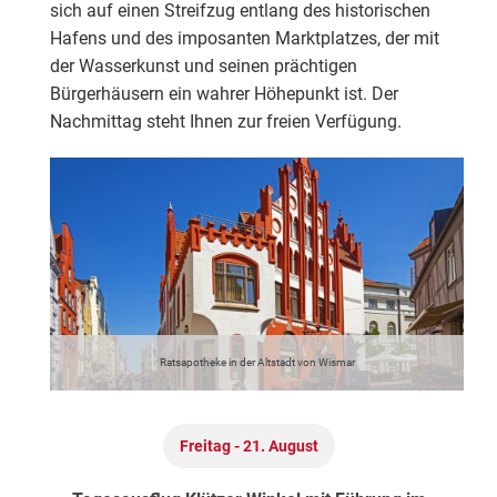
sich auf einen Streifzug entlang des historischen
Hafens und des imposanten Marktplatzes, der mit
der Wasserkunst und seinen prächtigen
Bürgerhäusern ein wahrer Höhepunkt ist. Der
Nachmittag steht Ihnen zur freien Verfügung.
Nach einem ausgiebigen Frühstück erkunden Sie
Wismar gemeinsam mit Ihrem Stadtführer. Die
traditionsreiche Stadt bietet mit einem der am besten
erhaltenen mittelalterlichen Stadtkerne Deutschlands
besondere Geschichte. Freuen Sie sich auf einen
Streifzug entlang des historischen Hafens und des
imposanten Marktplatzes, der mit der Wasserkunst
und seinen prächtigen Bürgerhäusern ein wahrer
Ratsapotheke in der Altstadt von Wismar
Höhepunkt ist. Der Nachmittag steht Ihnen zur freien
Verfügung.
Freitag - 21. August