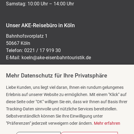
Samstag: 10:00 Uhr – 14:00 Uhr
Unser AKE-Reisebüro in Köln
Bahnhofsvorplatz 1
50667 Köln
Telefon: 0221 / 17 919 30
E-Mail:
koeln@ake-eisenbahntouristik.de
Mehr Datenschutz für Ihre Privatsphäre
Öffnungszeiten:
Liebe Kunden, uns liegt viel daran, Ihnen ein rundum gelungenes
Montag bis Freitag: 10:00 Uhr – 18:00 Uhr
Erlebnis auf unserer Website zu ermöglichen. Mit einem "Klick" auf
Samstag: 10:00 Uhr – 14:00 Uhr
diese Seite oder "OK" willigen Sie ein, dass wir Ihnen auf Basis Ihrer
Tracking-Daten sinnvolle und nützliche Services bereitstellen.
Selbstverständlich können Sie Ihre Einwilligung unter
Reisekategorien
"Präferenzen" jederzeit verweigern oder ändern.
Mehr erfahren