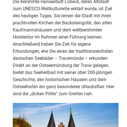
eine wohltuende Meeresbrise und ein sehr gutes Klima
Die berühmte Hansestadt Lübeck, deren Altstadt
zeichnen das Seeheilbad aus.
zum UNESCO-Weltkulturerbe erklärt wurde, ist Ziel
des heutigen Tages. Sie lernen die Stadt mit ihren
prachtvollen Kirchen der Backsteingotik, den alten
Kaufmannshäusern und dem weltberühmten
Holstentor im Rahmen einer Führung kennen.
Anschließend haben Sie Zeit für eigene
Erkundungen, ehe Sie eines der traditionsreichsten
deutschen Seebäder – Travemünde – erkunden.
Direkt an der Ostseemündung der Trave gelegen,
bietet das Seeheilbad mit seiner über 200-jährigen
Geschichte, den historischen Häusern und dem
Ostseehafen ein ganz besonderes Urlaubsflair. Hier
sind die „dicken Pötte“ zum Greifen nah.
Die berühmte Hansestadt Lübeck, deren Altstadt zum
UNESCO-Weltkulturerbe erklärt wurde, ist Ziel des
heutigen Tages. Sie lernen die Stadt mit ihren
prachtvollen Kirchen der Backsteingotik, den alten