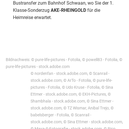
Bustransfer zum Bahnhof Schwaan, wo Sie der 1.
Klasse-Sonderzug
AKE-RHEINGOLD
für die
Heimreise erwartet.
Heute heißt es Abschied nehmen von der Hansestadt
Wismar. Am Vormittag erfolgt der Bustransfer zum
Bahnhof Schwaan, wo Sie der 1. Klasse-Sonderzug
Bildnachweis: © pure-life-pictures - Fotolia, © powell83 - Fotolia, ©
AKE-RHEINGOLD
für die Heimreise erwartet.
pure-life-pictures - stock.adobe.com
© nordenfan - stock.adobe.com, © Scanrail -
stock.adobe.com, © ArTo - Fotolia, © pure-life-
pictures - Fotolia, © Udo Kruse - Fotolia, © Sina
Ettmer - stock.adobe.com, © EKH-Pictures, ©
Shambhala - stock.adobe.com, © Sina Ettmer -
stock.adobe.com, © TZ Wismar, Anibal Trejo, ©
babelsberger - Fotolia, © Scanrail -
stock.adobe.com, © Sina Ettmer - stock.adobe.com,
© Maya-S-Fotografie - stock.adobe.com, © Rico